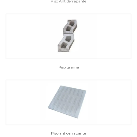
Comporta de abastecimento
Piso Antiderrapante
Comporta de drenagem simples
Comporta de drenagem “Y”
Itens de Construção
Areia
Brita
Locação de Betoneira
Piso grama
Locação de Caminhão Basculante
Locação de Caminhão Munck
Pó de brita
Jardim
Jarro barril - jardim
Jarro bola
Jarro cilindro
Piso antiderrapante