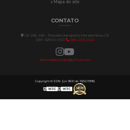
Poste jardim
Mapa do site
Jarros
Jarro barril - jarros
CONTATO
Jarro bola - Jarrros
CE-265, 463 - Planalto Aeroporto Morada Nova CE
Jarro cilindro - jarro
CEP: 62940-000
(88) 2135.0263
Jarro colmeia - Jarros
Jarro comum - Jarros
ednprefabricados@gmail.com
Jarro cone - Jarros
Jarro cone riscado - Jarros
Copyright © EDN. (Lei 9610 de 19/02/1998)
Jarro imperial - Jarros
W3C
W3C
Jarro jardineira - Jarros
Jarro parafuso - Jarros
Jarro pilão - Jarros
Jarro pote - Jarros