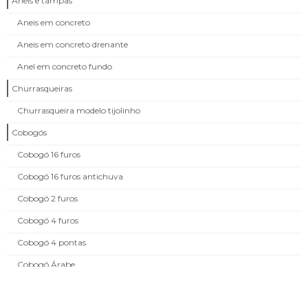
Aneis e tampas
Aneis em concreto
Aneis em concreto drenante
Anel em concreto fundo
Churrasqueiras
Churrasqueira modelo tijolinho
Cobogós
Cobogó 16 furos
Cobogó 16 furos antichuva
Cobogó 2 furos
Cobogó 4 furos
Cobogó 4 pontas
Cobogó Árabe
Cobogó Bizolé