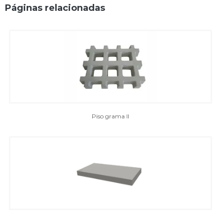
Cobogó Cerâmico
Páginas relacionadas
Cobogó Cerâmico Estrela II
Cobogó Cerâmico Sol
Cobogó Composê 16 furos
Cobogó Flor
Cobogó Margarida
Cobogó Pétalas
Cobogó pirâmide
Piso grama II
Cobogó Quadrados Sobrepostos
Cobogó Taco Chinês
Cobogó Trançado
Comporta para viveiro de camarão
Cabeça Comporta de Abastecimento
Cabeça Comporta de Drenagem