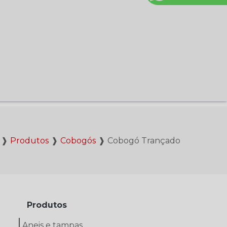
❱
Produtos
❱
Cobogós
❱
Cobogó Trançado
Produtos
Aneis e tampas